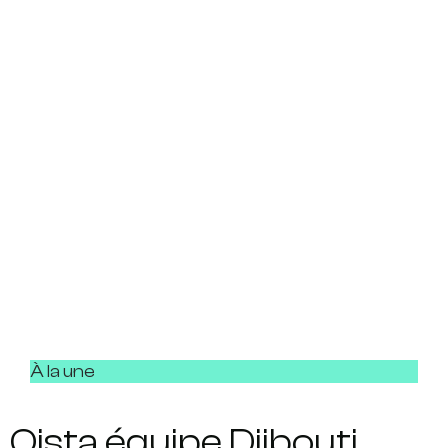
À la une
Qista équipe Djibouti