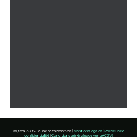
© Qista 2025 . Tous droits réservés |
Mentions légales
|
Politique de
confidentialité
|
Conditions générales de vente (CGV)