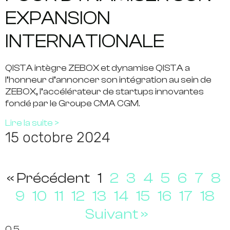
EXPANSION
INTERNATIONALE
QISTA intègre ZEBOX et dynamise QISTA a
l’honneur d’annoncer son intégration au sein de
ZEBOX, l’accélérateur de startups innovantes
fondé par le Groupe CMA CGM.
Lire la suite >
15 octobre 2024
« Précédent
1
2
3
4
5
6
7
8
9
10
11
12
13
14
15
16
17
18
Suivant »