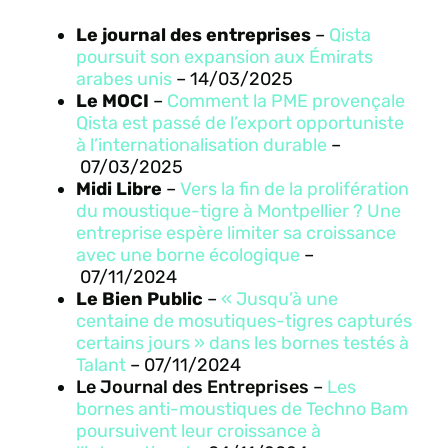
Le journal des entreprises
–
Qista
poursuit son expansion aux Émirats
arabes unis
– 14
/03/2025
Le MOCI
–
Comment la PME provençale
Qista est passé de l’export opportuniste
à l’internationalisation durable
–
07/03/2025
Midi Libre
–
Vers la fin de la prolifération
du moustique-tigre à Montpellier ? Une
entreprise espère limiter sa croissance
avec une borne écologique
–
07/11/2024
Le Bien Public
–
« Jusqu’à une
centaine de mosutiques-tigres capturés
certains jours » dans les bornes testés à
Talant
–
07/11/2024
Le Journal des Entreprises
–
Les
bornes anti-moustiques de Techno Bam
poursuivent leur croissance à