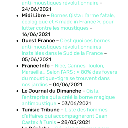
anti-moustiques révolutionnaire
–
24/06/2021
Midi Libre
–
Bornes Qista : l’arme fatale,
écologique et « made in France », pour
lutter contre les moustiques
–
16/06/2021
Ouest France
–
C’est quoi ces bornes
anti-moustiques révolutionnaires
installées dans le Sud de la France
–
05/06/2021
France Info
–
Nice, Cannes, Toulon,
Marseille… Selon l’ARS : « 80% des foyers
du moustique-tigre se trouvent dans
nos jardins
– 04/06/2021
Le Journal du Dimanche
–
Qista,
l’entreprise qui a créé la borne magique
antimoustique
– 03/06/2021
Tunisie Tribune
–
Liste des hommes
d’affaires qui accompagneront Jean
Castex à Tunis
– 28/05/2021