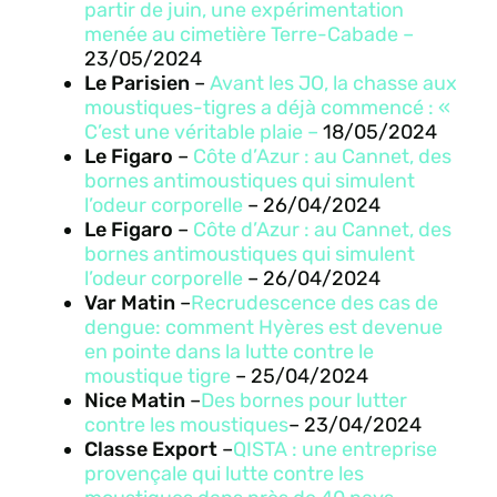
partir de juin, une expérimentation
menée au cimetière Terre-Cabade –
23/05/2024
Le Parisien
–
Avant les JO, la chasse aux
moustiques-tigres a déjà commencé : «
C’est une véritable plaie –
18/05/2024
Le Figaro
–
Côte d’Azur : au Cannet, des
bornes antimoustiques qui simulent
l’odeur corporelle
– 26/04/2024
Le Figaro
–
Côte d’Azur : au Cannet, des
bornes antimoustiques qui simulent
l’odeur corporelle
– 26/04/2024
Var Matin
–
Recrudescence des cas de
dengue: comment Hyères est devenue
en pointe dans la lutte contre le
moustique tigre
– 25/04/2024
Nice Matin
–
Des bornes pour lutter
contre les moustiques
– 23/04/2024
Classe Export
–
QISTA : une entreprise
provençale qui lutte contre les