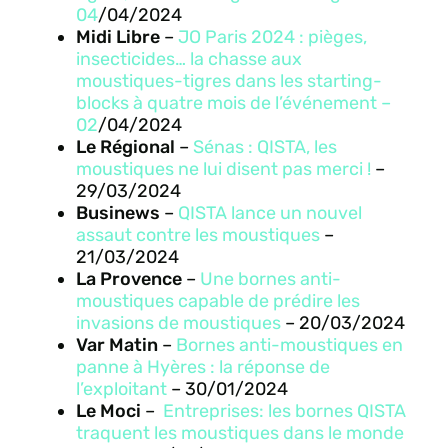
04
/04/2024
Midi Libre
–
JO Paris 2024 : pièges,
insecticides… la chasse aux
moustiques-tigres dans les starting-
blocks à quatre mois de l’événement
–
02
/04/2024
Le Régional
–
Sénas : QISTA, les
moustiques ne lui disent pas merci !
–
29/03/2024
Businews
–
QISTA lance un nouvel
assaut contre les moustiques
–
21/03/2024
La Provence
–
Une bornes anti-
moustiques capable de prédire les
invasions de moustiques
– 20/03/2024
Var Matin
–
Bornes anti-moustiques en
panne à Hyères : la réponse de
l’exploitant
– 30/01/2024
Le Moci
–
Entreprises: les bornes QISTA
traquent les moustiques dans le monde