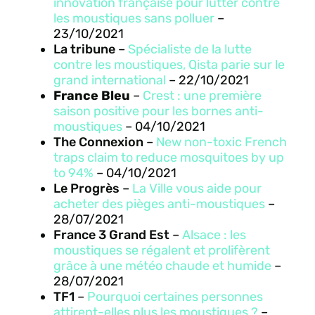
innovation française pour lutter contre
les moustiques sans polluer
–
23/10/2021
La tribune
–
Spécialiste de la lutte
contre les moustiques, Qista parie sur le
grand international
– 22/10/2021
France Bleu
–
Crest : une première
saison positive pour les bornes anti-
moustiques
– 04/10/2021
The Connexion
–
New non-toxic French
traps claim to reduce mosquitoes by up
to 94%
– 04/10/2021
Le Progrès
–
La Ville vous aide pour
acheter des pièges anti-moustiques
–
28/07/2021
France 3 Grand Est
–
Alsace : les
moustiques se régalent et prolifèrent
grâce à une météo chaude et humide
–
28/07/2021
TF1
–
Pourquoi certaines personnes
attirent-elles plus les moustiques ?
–