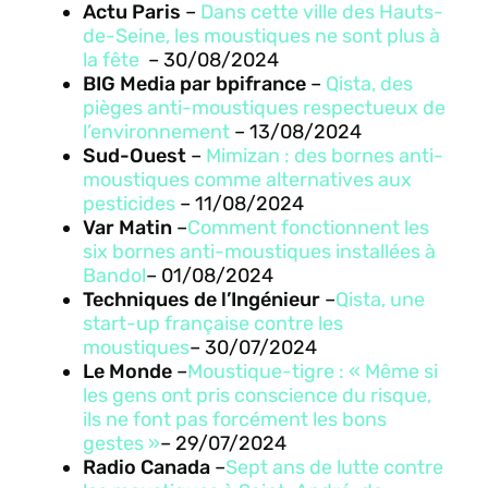
Actu Paris
–
Dans cette ville des Hauts-
de-Seine, les moustiques ne sont plus à
la fête
– 30
/08/2024
BIG Media par bpifrance
–
Qista, des
pièges anti-moustiques respectueux de
l’environnement
– 13
/08/2024
Sud-Ouest
–
Mimizan : des bornes anti-
moustiques comme alternatives aux
pesticides
– 11
/08/2024
Var Matin
–
Comment fonctionnent les
six bornes anti-moustiques installées à
Bandol
– 01
/08/2024
Techniques de l’Ingénieur
–
Qista, une
start-up française contre les
moustiques
– 30
/07/2024
Le Monde
–
Moustique-tigre : « Même si
les gens ont pris conscience du risque,
ils ne font pas forcément les bons
gestes »
– 29
/07/2024
Radio Canada
–
Sept ans de lutte contre