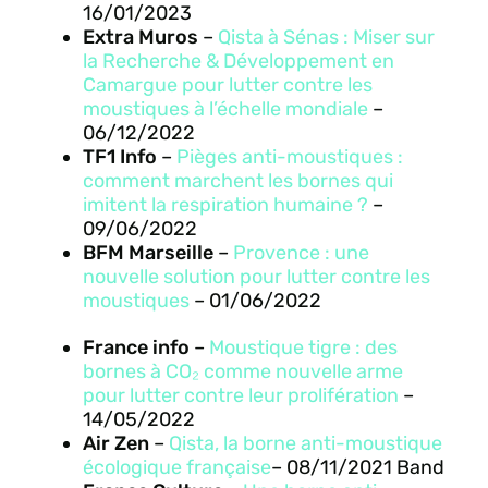
16/01/2023
Extra Muros
–
Qista à Sénas : Miser sur
la Recherche & Développement en
Camargue pour lutter contre les
moustiques à l’échelle mondiale
–
06/12/2022
TF1 Info
–
Pièges anti-moustiques :
comment marchent les bornes qui
imitent la respiration humaine ?
–
09/06/2022
BFM Marseille
–
Provence : une
nouvelle solution pour lutter contre les
moustiques
– 01/06/2022
France info
–
Moustique tigre : des
bornes à CO₂ comme nouvelle arme
pour lutter contre leur prolifération
–
14/05/2022
Air Zen
–
Qista, la borne anti-moustique
écologique française
– 08/11/2021 Band