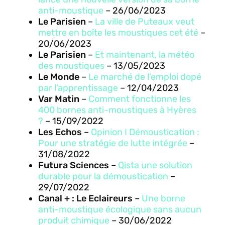
anti-moustique
– 26/06/2023
Le Parisien
–
La ville de Puteaux veut
mettre en boîte les moustiques cet été
–
20/06/2023
Le Parisien
–
Et maintenant, la météo
des moustiques
– 13/05/2023
Le Monde
–
Le marché de l’emploi dopé
par l’apprentissage
– 12/04/2023
Var Matin
–
Comment fonctionne les
400 bornes anti-moustiques à Hyères
?
– 15/09/2022
Les Echos
–
Opinion I Démoustication :
Pour une stratégie de lutte intégrée
–
31/08/2022
Futura Sciences
–
Qista une solution
durable pour la démoustication
–
29/07/2022
Canal + : Le Eclaireurs
–
Une borne
anti-moustique écologique sans aucun
produit chimique
– 30/06/2022