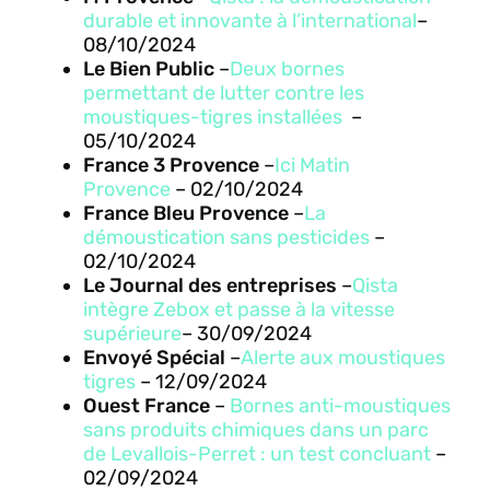
durable et innovante à l’international
–
08/10/2024
Le Bien Public
–
Deux bornes
permettant de lutter contre les
moustiques-tigres installées
–
05/10/2024
France 3 Provence
–
Ici Matin
Provence
–
02/10/2024
France Bleu Provence
–
La
démoustication sans pesticides
–
02/10/2024
Le Journal des entreprises
–
Qista
intègre Zebox et passe à la vitesse
supérieure
–
30/09/2024
Envoyé Spécial
–
Alerte aux moustiques
tigres
–
12/09/2024
Ouest France
–
Bornes anti-moustiques
sans produits chimiques dans un parc
de Levallois-Perret : un test concluant
–
02/09/2024