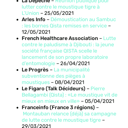
La Dépêche
–
Réunion publique pour
lutter contre le moustique tigre à
L’Union
– 25/05/2021
Arles Info
–
Démoustication au Sambuc
: les bornes Qista remises en service
–
12/05/2021
French Healthcare Association
–
Lutte
contre le paludisme à Djibouti : la jeune
société française QISTA scelle le
lancement de son propre laboratoire
d’entomologie
– 26/04/2021
Le Progrès
–
La municipalité
subventionne des pièges à
moustiques
– 08/04/2021
Le Figaro (Talk Décideurs)
–
Pierre
Bellagambi (Qista) : «Le moustique vit de
mieux en mieux en ville»
– 05/04/2021
Franceinfo (France 3 régions)
–
Montauban relance (déjà) sa campagne
de lutte contre le moustique tigre
–
29/03/2021