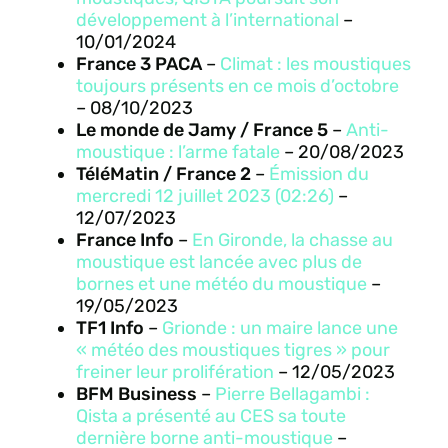
développement à l’international
–
10/01/2024
France 3 PACA
–
Climat : les moustiques
toujours présents en ce mois d’octobre
– 08/10/2023
Le monde de Jamy / France 5
–
Anti-
moustique : l’arme fatale
– 20/08/2023
TéléMatin / France 2
–
Émission du
mercredi 12 juillet 2023 (02:26)
–
12/07/2023
France Info
–
En Gironde, la chasse au
moustique est lancée avec plus de
bornes et une météo du moustique
–
19/05/2023
TF1 Info
–
Grionde : un maire lance une
« météo des moustiques tigres » pour
freiner leur prolifération
– 12/05/2023
BFM Business
–
Pierre Bellagambi :
Qista a présenté au CES sa toute
dernière borne anti-moustique
–