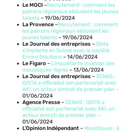
Le MOCI
–
Recrutement : comment les
patrons régionaux séduisent les jeunes
talents
– 19
/06/2024
La Provence
–
Recrutement : comment
les patrons régionaux séduisent les
jeunes talents
– 19
/06/2024
Le Journal des entreprises
–
Qista
s’implante en Suisse avec la société
Enviro Solutions
– 14
/06/2024
Le Figaro
–
L’inquiétante invasion des
moustiques-tigres
– 13
/06/2024
Le Journal des entreprises
–
SENAS :
QISTA a officialisé son partenariat avec
AKI, un acteur émirati de premier plan –
01/06/2024
Agence Presse
–
SENAS : QISTA a
officialisé son partenariat avec AKI, un
acteur émirati de premier plan –
01/06/2024
L’Opinion Indépendant
–
Moustiques : à