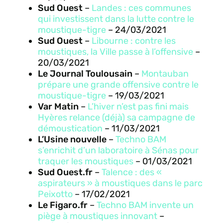
Sud Ouest
–
Landes : ces communes
qui investissent dans la lutte contre le
moustique-tigre
– 24/03/2021
Sud Ouest
–
Libourne : contre les
moustiques, la Ville passe à l’offensive
–
20/03/2021
Le Journal Toulousain
–
Montauban
prépare une grande offensive contre le
moustique-tigre
– 19/03/2021
Var Matin
–
L’hiver n’est pas fini mais
Hyères relance (déjà) sa campagne de
démoustication
– 11/03/2021
L’Usine nouvelle
–
Techno BAM
s’enrichit d’un laboratoire à Sénas pour
traquer les moustiques
– 01/03/2021
Sud Ouest.fr
–
Talence : des «
aspirateurs » à moustiques dans le parc
Peixotto
– 17/02/2021
Le Figaro.fr
–
Techno BAM invente un
piège à moustiques innovant
–