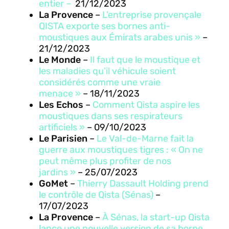
entier –
21/12/2023
La Provence
–
L’entreprise provençale
QISTA exporte ses bornes anti-
moustiques aux Émirats arabes unis »
–
21/12/2023
Le Monde
–
Il faut que le moustique et
les maladies qu’il véhicule soient
considérés comme une vraie
menace »
– 18/11/2023
Les Echos
–
Comment Qista aspire les
moustiques dans ses respirateurs
artificiels »
– 09/10/2023
Le Parisien
–
Le Val-de-Marne fait la
guerre aux moustiques tigres : « On ne
peut même plus profiter de nos
jardins »
– 25/07/2023
GoMet
–
Thierry Dassault Holding prend
le contrôle de Qista (Sénas)
–
17/07/2023
La Provence
–
À Sénas, la start-up Qista
lance une nouvelle version de sa borne