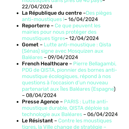
moustiques dans près de 40 pays
–
22/04/2024
La République du centre
–
Des pièges
anti-moustiques !
– 16/04/2024
Reporterre
–
Ce que peuvent les
mairies pour nous protéger des
moustiques tigres
– 12/04/2024
Gomet
–
Lutte anti-moustique : Qista
(Sénas) signe avec Mosquizen aux
Baléares
– 09/04/2024
French Healthcare
–
Pierre Bellagambi,
PDG de QISTA, pionnier des bornes anti-
moustique écologiques, répond à nos
questions à l’occasion d’un nouveau
partenariat aux Îles Baléares (Espagne
)
– 08/04/2024
Presse Agence
–
PARIS : Lutte anti-
moustique durable, QISTA déploie sa
technologie aux Baléares
– 06/04/2024
Le Résistant
–
Contre les moustiques
tigres, la Ville change de stratégie
–