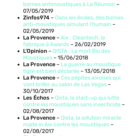
bornes antimoustiques à La Réunion
–
07/05/2019
Zinfos974
–
Dans les écoles, des bornes
anti-moustiques simulant l’humain
–
02/05/2019
La Provence
–
Aix : Cleantech, la
fabrique à Awards
– 26/02/2019
L’Opinion
–
QISTA : La mort Bio des
Moustiques
– 15/06/2018
La Provence
–
La guerre au moustique
tigre est bien déclarée
– 13/05/2018
La Provence
–
Ces pépites aixoises qui
vont briller au salon de Las Vegas
–
30/10/2017
Les Échos
–
Qista, la start-up qui lutte
contre les moustiques sans insecticide
–
02/08/2017
La Provence
–
Qista, la solution miracle
made in Aix contre les moustiques
–
02/08/2017