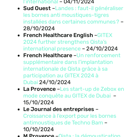
l’international
–
04/11/2024
Sud Ouest
–
Landes : faut-il généraliser
les bornes anti moustiques-tigres
installées dans certaines communes ?
–
28/10/2024
French Healthcare English
–
GITEX
2024 further strengthens Qista’s
international presence
–
24/10/2024
French Healthcare
–
Un renforcement
supplémentaire dans l’implantation
internationale de Qista grâce à sa
participation au GITEX 2024 à
Dubai
24/10/2024
La Provence
–
Les start-up de Zebox en
mode conquête au GITEX de Dubai
–
15/10/2024
Le Journal des entreprises
–
Croissance à l’export pour les bornes
antimoustiques de Techno Bam
–
10/10/2024
M Provence
–
Qista : la démoustication