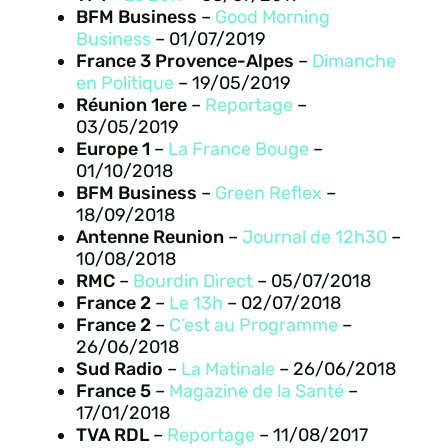
BFM Business
–
Good Morning
Business
– 01/07/2019
France 3 Provence-Alpes
–
Dimanche
en Politique
– 19/05/2019
Réunion 1ere
–
Reportage
–
03/05/2019
Europe 1
–
La France Bouge
–
01/10/2018
BFM Business
–
Green Reflex
–
18/09/2018
Antenne Reunion
–
Journal de 12h30
–
10/08/2018
RMC
–
Bourdin Direct
– 05/07/2018
France 2
–
Le 13h
– 02/07/2018
France 2
–
C’est au Programme
–
26/06/2018
Sud Radio
–
La Matinale
– 26/06/2018
France 5
–
Magazine de la Santé
–
17/01/2018
TVA RDL
–
Reportage
– 11/08/2017