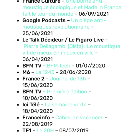
France Culture
–
Une borne anti-
moustique écologique et Made in France
fait le tour du monde
– 06/09/2021
Google Podcasts
–
Un piège anti-
moustiques révolutionnaire
–
25/06/2021
Le Talk Décideur / Le Figaro Live
–
Pierre Bellagambi (Qista) : Le moustique
vit de mieux en mieux en ville
–
06/04/2021
BFM TV
–
BFM Tech
– 01/07/2020
M6
–
Le 1245
– 28/06/2020
France 2
–
Journal de 13h
–
15/06/2020
BFM TV
–
Première édition
–
10/06/2020
Ici Télé
–
La semaine verte
–
18/04/2020
Franceinfo
–
Cahier de vacances
–
22/08/2019
TF1
–
Le 20H
– 08/07/2019