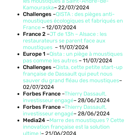
les moustiques à Saint-André-de-
Kamouraska
– 22
/07/2024
Challenges
–
QISTA : des pièges anti-
moustiques écologiques et fabriqués en
France
– 12
/07/2024
France 2
–
JT de 13h – Alsace : les
restaurateurs se parent face aux
moustiques
– 11
/07/2024
Europe 1
–
Qista : un piège à moustiques
pas comme les autres
– 11
/07/2024
Challenges
–
Qista, cette petite start-up
française de Dassault qui peut nous
sauver du grand fléau des moustiques
–
02
/07/2024
Forbes France
–
Thierry Dassault,
investisseur engagé
– 28
/06/2024
Forbes France
–
Thierry Dassault,
investisseur engagé
– 28
/06/2024
Media24
–
Marre des moustiques ? Cette
innovation française est la solution
ultime !
– 21
/06/2024