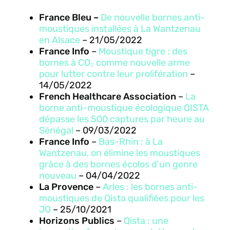
France Bleu –
De nouvelle bornes anti-
moustiques installées à La Wantzenau
en Alsace
– 21/05/2022
France Info
–
Moustique tigre : des
bornes à CO₂ comme nouvelle arme
pour lutter contre leur prolifération
–
14/05/2022
French Healthcare Association
–
La
borne anti-moustique écologique QISTA
dépasse les 500 captures par heure au
Sénégal
– 09/03/2022
France Info
–
Bas-Rhin : à La
Wantzenau, on élimine les moustiques
grâce à des bornes écolos d’un genre
nouveau
– 04/04/2022
La Provence
–
Arles : les bornes anti-
moustiques de Qista qualifiées pour les
JO
– 25/10/2021
Horizons Publics
–
Qista : une