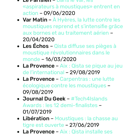
«aspirateurs à moustiques» entrent en
action
– 09/06/2020
Var Matin
–
À Hyères, la lutte contre les
moustiques reprend et s’intensifie grâce
aux bornes et au traitement aérien
–
20/04/2020
Les Échos
–
Qista diffuse ses pièges à
moustique révolutionnaires dans le
monde
– 16/03/2020
La Provence
–
Aix : Qista se pique au jeu
de l’international
– 29/08/2019
La Provence
–
Carpentras : une lutte
écologique contre les moustiques
–
09/08/2019
Journal Du Geek
–
#Tech4Islands
Awards : les 12 demi-finalistes
–
01/07/2019
Libération
–
Moustiques : la chasse au
tigre est ouverte
– 27/06/2019
La Provence
–
Aix : Qista installe ses