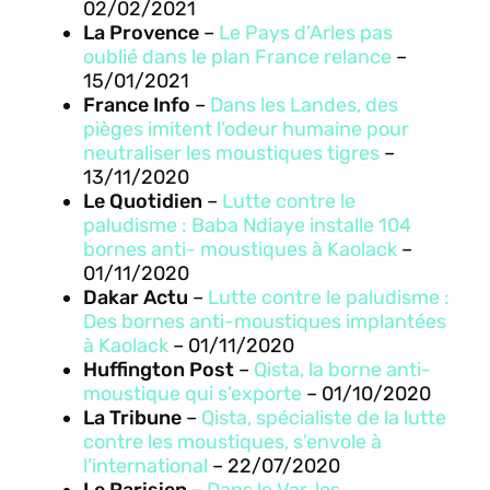
02/02/2021
La Provence
–
Le Pays d’Arles pas
oublié dans le plan France relance
–
15/01/2021
France Info
–
Dans les Landes, des
pièges imitent l’odeur humaine pour
neutraliser les moustiques tigres
–
13/11/2020
Le Quotidien
–
Lutte contre le
paludisme : Baba Ndiaye installe 104
bornes anti- moustiques à Kaolack
–
01/11/2020
Dakar Actu
–
Lutte contre le paludisme :
Des bornes anti-moustiques implantées
à Kaolack
– 01/11/2020
Huffington Post
–
Qista, la borne anti-
moustique qui s’exporte
– 01/10/2020
La Tribune
–
Qista, spécialiste de la lutte
contre les moustiques, s’envole à
l’international
– 22/07/2020
Le Parisien
–
Dans le Var, les