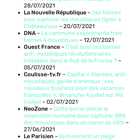
28/07/2021
La Nouvelle République
–
Des bornes
pour capturer les moustiques tigres à
Châteauroux
– 20/07/2021
DNA
–
La commune expérimente trois
bornes à moustiques
– 12/07/2021
Ouest France
–
C’est quoi ces bornes
anti-moustiques révolutionnaires
installées dans le Sud de la France ?
–
05/07/2021
Coulisse-tv.fr
–
Capital « Alarmes, anti-
moustiques, garde d’animaux : ces
nouveaux business pour des vacances
tranquilles », dimanche 4 juillet sur M6
(vidéo)
– 02/07/2021
NeoZone
–
Cette borne simule la
respiration humaine pour capturer 88%
des moustiques dans un rayon de 60m
–
27/06/2021
Le Parisien
–
Ils inventent un piège