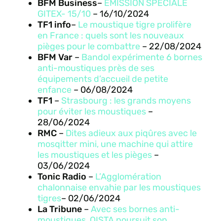
BFM Business
–
EMISSION SPECIALE
GITEX- 15/10
–
16/10/2024
TF1 info
–
Le moustique tigre prolifère
en France : quels sont les nouveaux
pièges pour le combattre
– 22/08/2024
BFM Var
–
Bandol expérimente 6 bornes
anti-moustiques près de ses
équipements d’accueil de petite
enfance
– 06/08/2024
TF1
–
Strasbourg : les grands moyens
pour éviter les moustiques
–
28/06/2024
RMC
–
Dites adieux aux piqûres avec le
mosqitter mini, une machine qui attire
les moustiques et les pièges
–
03/06/2024
Tonic Radio
–
L’Agglomération
chalonnaise envahie par les moustiques
tigres
– 02/06/2024
La Tribune
–
Avec ses bornes anti-
moustiques, QISTA poursuit son