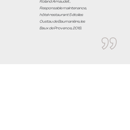
Roland Arnaudet
,
Responsable maintenance,
hôtel-restaurant 5 étoiles
Oustau de Baumanière, les
Baux de Provence, 2018.