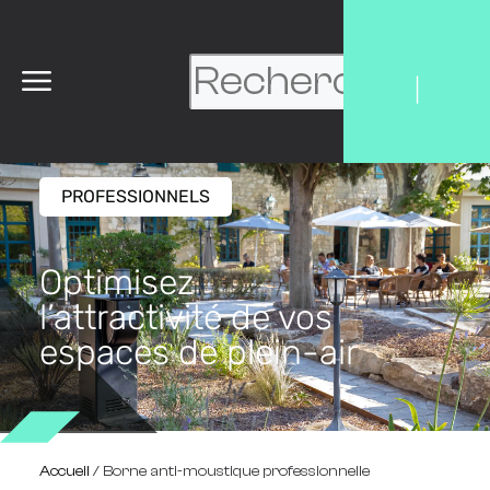
|
PROFESSIONNELS
Optimisez
l’attractivité de vos
espaces de plein-air
Accueil
/ Borne anti-moustique professionnelle