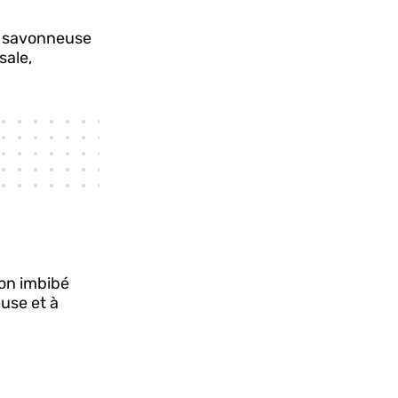
au savonneuse
sale,
fon imbibé
use et à