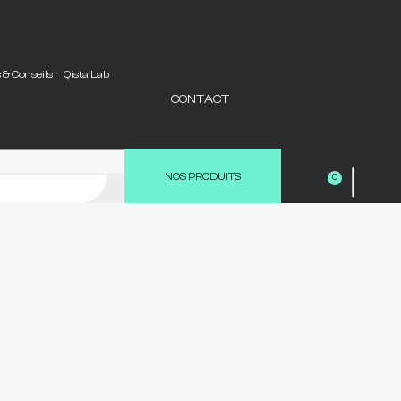
s & Conseils
Qista Lab
CONTACT
|
NOS PRODUITS
0