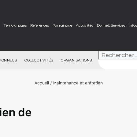
e
Témoignages
Références
Parrainage
Actualités
Borne & Services
Info
IONNELS
COLLECTIVITÉS
ORGANISATIONS
Accueil
/
Maintenance et entretien
ien de