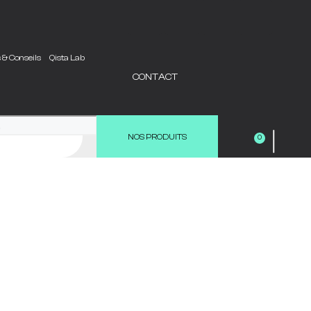
s & Conseils
Qista Lab
CONTACT
|
NOS PRODUITS
0