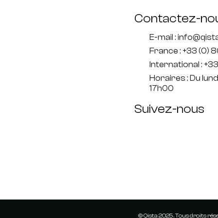
Contactez-no
E-mail : info@qis
France : +33 (0) 
International : +33
Horaires : Du lun
17h00
Suivez-nous
© Qista 2025 . Tous droits rés