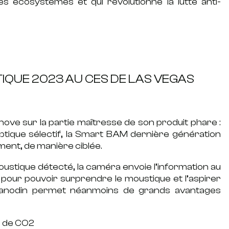
les
écosystèmes
et qui révolutionne
la lutte anti-
IQUE 2023 AU CES DE LAS VEGAS
nnove sur la partie maîtresse de son produit phare :
ptique sélectif,
la Smart BAM dernière génération
mment, de manière ciblée.
oustique détecté, la caméra envoie l’information au
 pour pouvoir surprendre le moustique et l’aspirer
e anodin permet néanmoins de grands avantages
le de CO2