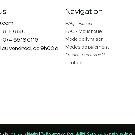
us
Navigation
ta.com
FAQ – Borne
806 110 640
FAQ – Moustique
Mode de livraison
 (0) 4 65 18 01 16
Modes de paiement
di au vendredi, de 9h00 à
Où nous trouver ?
Contact
ervés |
Mentions légales
|
Politique de confidentialité
|
Conditions générales de ven