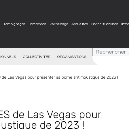
e
Témoignages
Références
Parrainage
Actualités
Borne & Services
Info
IONNELS
COLLECTIVITÉS
ORGANISATIONS
S de Las Vegas pour présenter sa borne antimoustique de 2023 !
CES de Las Vegas pour
ustique de 2023 !