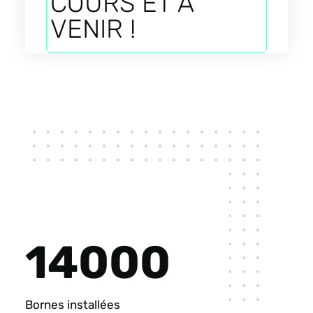
COURS ET À
VENIR !
14000
Bornes installées