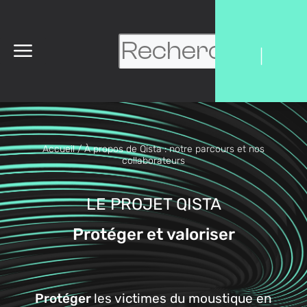
|
Accueil
/
À propos de Qista : notre parcours et nos
collaborateurs
LE PROJET QISTA
Protéger et valoriser
Protéger
les victimes du moustique en