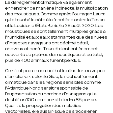
Le dérèglement climatique va également
engendrer de manière indirecte, la multiplication
des moustiques. Comme après l’ouragan Laura
qui a touché la côte à la frontière entre le Texas
et la Louisiane (États-Unis) le 28 août 2020. Les
moustiques se sont tellement multipliés grâce à
l’humidité et aux eaux stagnantes que des nuées
d’insectes ravageurs ont décimé bétail,
chevaux et cerfs. Tous étaient entièrement
couverts de piqûres de moustiques et au total,
plus de 400 animaux furent perdus.
Ce n’est pas un cas isolé et la situation ne va pas
s’améliorer : selon le Giec, le réchauffement
climatique dans les régions sensibles comme
l’Atlantique Nord serait responsable de
l’augmentation du nombre d’ouragans qui a
doublé en 100 ans pour atteindre 85 par an.
Quant à la propagation des maladies
vectorielles, elle aussi risque de s’accélérer