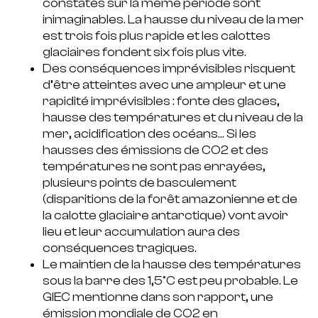
constatés sur la même période sont
inimaginables. La hausse du niveau de la mer
est trois fois plus rapide et les calottes
glaciaires fondent six fois plus vite.
Des conséquences imprévisibles
risquent
d’être atteintes avec une ampleur et une
rapidité imprévisibles : fonte des glaces,
hausse des températures et du niveau de la
mer, acidification des océans… Si les
hausses des émissions de CO2 et des
températures ne sont pas enrayées,
plusieurs points de basculement
(disparitions de la forêt amazonienne et de
la calotte glaciaire antarctique) vont avoir
lieu et leur accumulation aura des
conséquences tragiques.
Le maintien de la hausse des températures
sous la barre des 1,5°C est peu probable.
Le
GIEC mentionne dans son rapport, une
émission mondiale de CO2 en