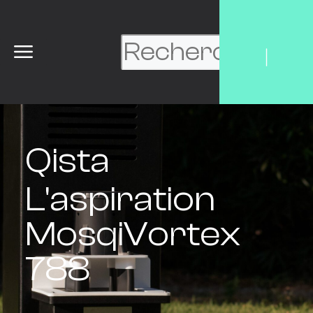
|
Qista
L'aspiration
MosqiVortex
788