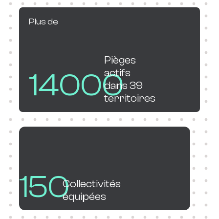
Plus de
Pièges
actifs
14000
dans 39
territoires
150
Collectivités
équipées