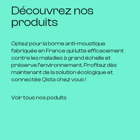
Découvrez nos
Avec plusieurs machines, créez une
produits
véritable barrière contre les
moustiques dans votre quartier ou
votre ville.
Optez pour la borne anti-moustique
fabriquée en France qui lutte efficacement
contre les maladies à grand échelle et
En savoir +
préserve l’environnement. Profitez dès
maintenant de la solution écologique et
connectée Qista chez vous !
Voir tous nos poduits