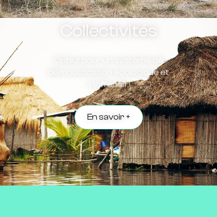
Collectivités
Optez pour un système de
démoustication écologique et
inoffensif.
En savoir +
Organisations