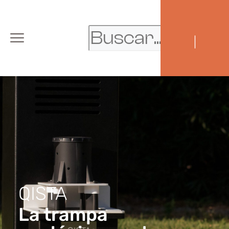
|
QISTA
La trampa