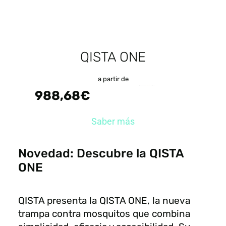
QISTA ONE
a partir de
a partir de
3
veces
369,56 € al mes
sin gastos
988,68€
Saber más
Novedad: Descubre la QISTA
ONE
QISTA presenta la QISTA ONE, la nueva
trampa contra mosquitos que combina