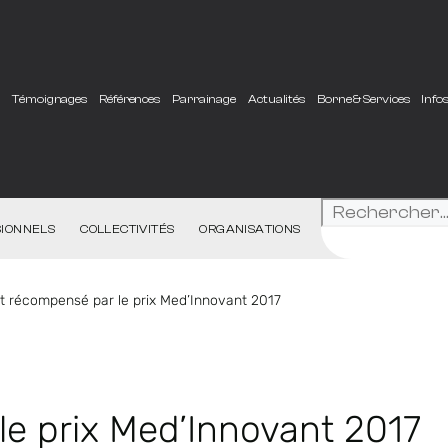
e
Témoignages
Références
Parrainage
Actualités
Borne & Services
Info
IONNELS
COLLECTIVITÉS
ORGANISATIONS
st récompensé par le prix Med’Innovant 2017
le prix Med’Innovant 2017