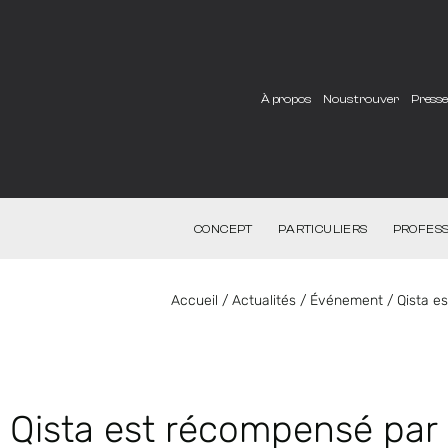
À propos
Nous trouver
Press
CONCEPT
PARTICULIERS
PROFESS
Accueil
/
Actualités
/
Événement
/
Qista e
Qista est récompensé par 