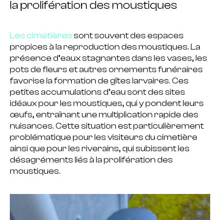
la prolifération des moustiques
Les cimetières
sont souvent des espaces
propices à la
reproduction des moustiques
. La
présence
d’eaux stagnantes dans les vases
,
les
pots de fleurs
et autres
ornements funéraires
favorise la formation de gîtes larvaires. Ces
petites accumulations d’eau
sont des sites
idéaux pour les moustiques, qui
y pondent leurs
œufs
, entraînant une
multiplication rapide des
nuisances.
Cette situation est particulièrement
problématique pour les visiteurs du cimetière
ainsi que pour les riverains, qui subissent les
désagréments liés à la prolifération des
moustiques.