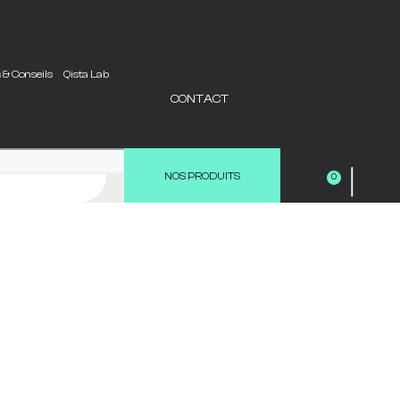
s & Conseils
Qista Lab
CONTACT
|
NOS PRODUITS
0