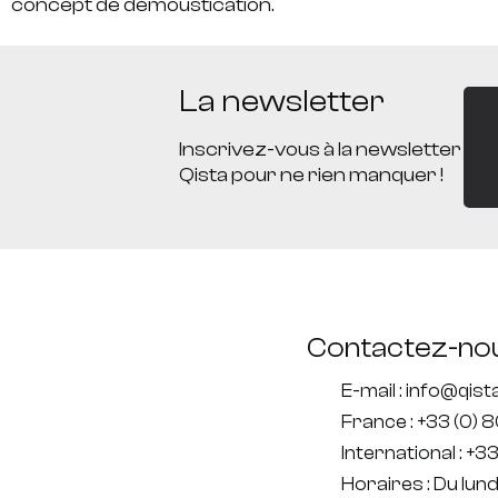
concept de démoustication.
La newsletter
Inscrivez-vous à la newsletter
Qista pour ne rien manquer !
Contactez-no
E-mail : info@qis
France : +33 (0) 
International : +33
Horaires : Du lun