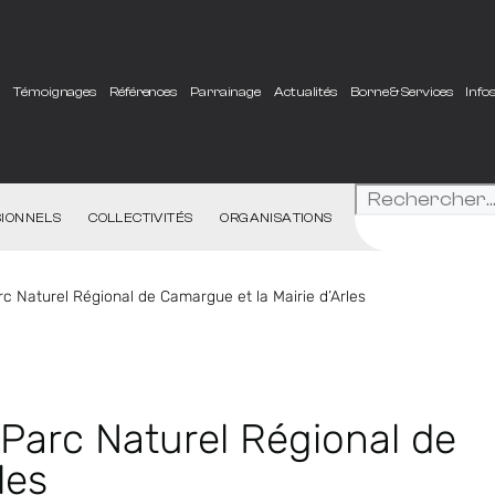
e
Témoignages
Références
Parrainage
Actualités
Borne & Services
Info
IONNELS
COLLECTIVITÉS
ORGANISATIONS
arc Naturel Régional de Camargue et la Mairie d’Arles
e Parc Naturel Régional de
les