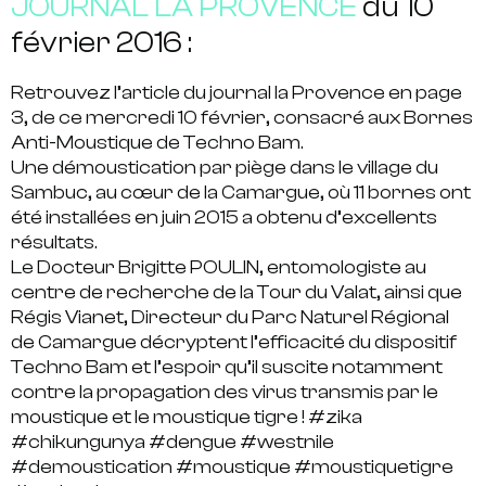
JOURNAL LA PROVENCE
du 10
février 2016 :
Retrouvez l’article du journal la Provence en page
3, de ce mercredi 10 février, consacré aux Bornes
Anti-Moustique de Techno Bam.
Une démoustication par piège dans le village du
Sambuc, au cœur de la Camargue, où 11 bornes ont
été installées en juin 2015 a obtenu d’excellents
résultats.
Le Docteur Brigitte POULIN, entomologiste au
centre de recherche de la Tour du Valat, ainsi que
Régis Vianet, Directeur du Parc Naturel Régional
de Camargue décryptent l’efficacité du dispositif
Techno Bam et l’espoir qu’il suscite notamment
contre la propagation des virus transmis par le
moustique et le moustique tigre ! #zika
#chikungunya #dengue #westnile
#demoustication #moustique #moustiquetigre