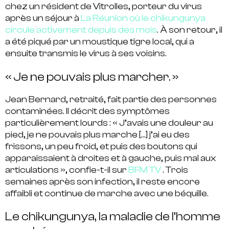
chez un résident de Vitrolles, porteur du virus
après un séjour à
La Réunion où le chikungunya
circule activement depuis des mois
. À son retour, il
a été piqué par un moustique tigre local, qui a
ensuite transmis le virus à ses voisins.
« Je ne pouvais plus marcher. »
Jean Bernard, retraité, fait partie des personnes
contaminées. Il décrit des
symptômes
particulièrement lourds
: « J’avais une douleur au
pied, je ne pouvais plus marche […] j’ai eu des
frissons, un peu froid, et puis des boutons qui
apparaissaient à droites et à gauche, puis mal aux
articulations », confie-t-il sur
BFM TV
.
Trois
semaines après
son infection, il reste encore
affaibli
et continue de marche avec une béquille.
Le chikungunya, la maladie de l’homme