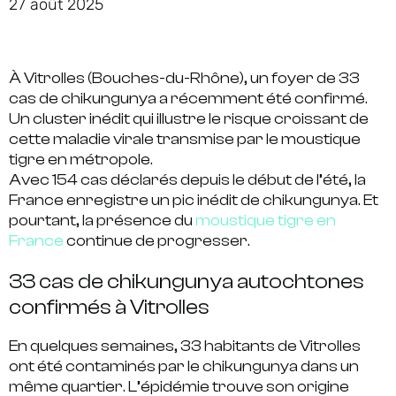
27 août 2025
À Vitrolles (Bouches-du-Rhône), un foyer de
33
cas de chikungunya
a récemment été confirmé.
Un cluster inédit qui illustre le risque croissant de
cette maladie virale transmise par le
moustique
tigre
en métropole.
Avec 154 cas déclarés depuis le début de l’été, la
France enregistre un pic inédit de chikungunya. Et
pourtant, la présence du
moustique tigre en
France
continue de progresser.
33 cas de chikungunya autochtones
confirmés à Vitrolles
En quelques semaines,
33 habitants de Vitrolles
ont été contaminés par le
chikungunya
dans
un
même quartier
. L’épidémie trouve son origine