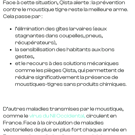
Face à cette situation, Qista alerte : la
prévention
contre le moustique tigre
reste la meilleure arme.
Cela passe par :
l’élimination des
gîtes larvaires
(eaux
stagnantes dans coupelles, pneus,
récupérateurs),
la
sensibilisation
des habitants aux bons
gestes,
et le recours à des
solutions mécaniques
comme les pièges Qista, qui permettent de
réduire significativement la présence de
moustiques-tigres sans produits chimiques.
D’autres maladies transmises par le moustique,
comme le
virus du Nil Occidental,
circulent en
France. Face à la circulation de maladies
vectorielles de plus en plus fort chaque année en