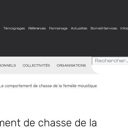
e
Témoignages
Références
Parrainage
Actualités
Borne & Services
Info
IONNELS
COLLECTIVITÉS
ORGANISATIONS
 Le comportement de chasse de la femelle moustique
ent de chasse de la