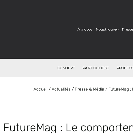
À propos
Nous trouver
Press
CONCEPT
PARTICULIERS
PROFESS
Accueil
/
Actualités
/
Presse & Média
/
FutureMag :
FutureMag : Le comportem