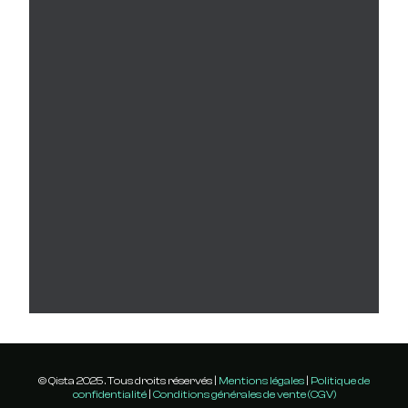
© Qista 2025 . Tous droits réservés |
Mentions légales
|
Politique de
confidentialité
|
Conditions générales de vente (CGV)