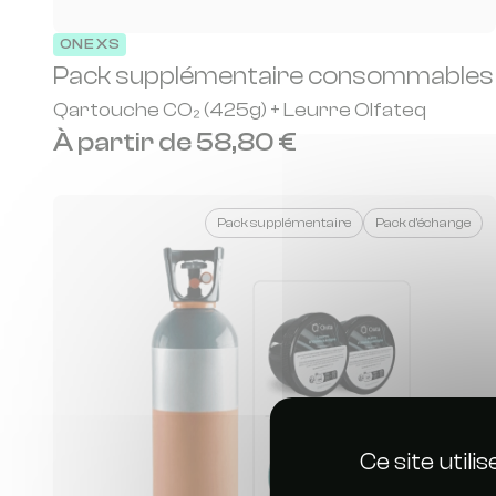
ONE XS
Pack supplémentaire consommables
Qartouche CO₂ (425g) + Leurre Olfateq
À partir de 58,80 €
Pack supplémentaire
Pack d'échange
Ce site util