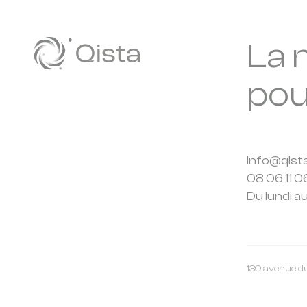
La 
pou
info@qist
08 06 11 0
Du lundi a
130 avenue d