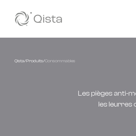
Panneau de gestion des cookies
Qista
/
Produits
/
Consommables
Les pièges anti-m
les leurres 