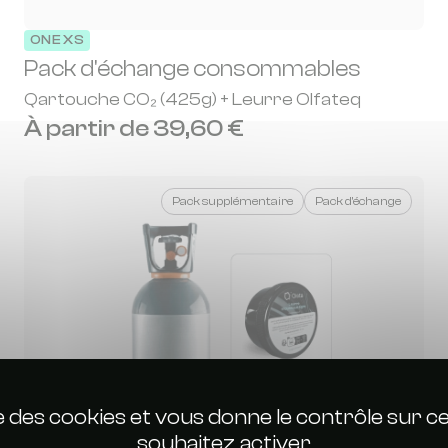
ONE XS
Pack d'échange consommables
Qartouche CO₂ (425g) + Leurre Olfateq
À partir de 39,60 €
Pack supplémentaire
Pack d'échange
ise des cookies et vous donne le contrôle sur 
souhaitez activer