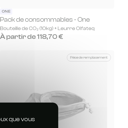
ONE
Pack de consommables - One
Bouteille de CO₂ (10kg) + Leurre Olfateq
À partir de 118,70 €
Pièce de remplacement
ceux que vous