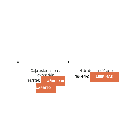
Caja estanca para
Nido de murciélagos
extensión
16.44
€
LEER MÁS
11.70
€
AÑADIR AL
CARRITO