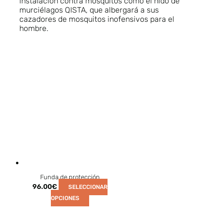
instalación contra mosquitos como el nido de
murciélagos QISTA, que albergará a sus
cazadores de mosquitos inofensivos para el
hombre.
Funda de protección
96.00
€
SELECCIONAR
OPCIONES