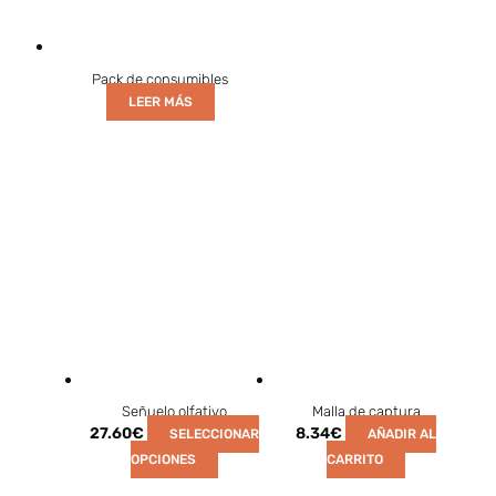
Pack de consumibles
LEER MÁS
Señuelo olfativo
Malla de captura
27.60
€
8.34
€
SELECCIONAR
AÑADIR AL
OPCIONES
CARRITO