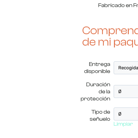
Fabricado en F
Comprende
de mi paq
Entrega
disponible
Duración
de la
protección
Tipo de
señuelo
Limpiar