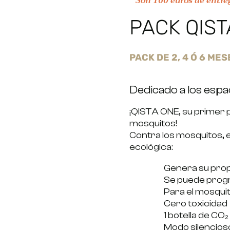
Son 160 euros de entreg
PACK QIST
PACK DE 2, 4 Ó 6 ME
Dedicado a los espa
¡QISTA ONE, su primer p
mosquitos!
Contra los mosquitos, eli
ecológica:
Genera su prop
Se puede progr
Para el mosquit
Cero toxicidad
1 botella de CO
Modo silencios