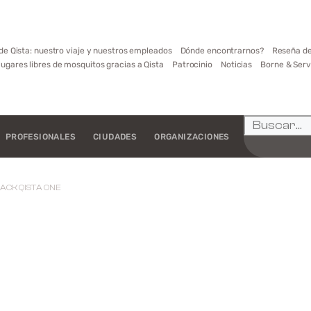
de Qista: nuestro viaje y nuestros empleados
Dónde encontrarnos?
Reseña de
lugares libres de mosquitos gracias a Qista
Patrocinio
Noticias
Borne & Serv
PROFESIONALES
CIUDADES
ORGANIZACIONES
PACK QISTA ONE