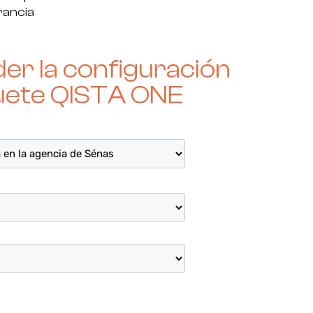
rancia
r la configuración
uete QISTA ONE