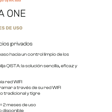
a ofrecida
A ONE
SES DE USO
cios privados
aso hacia un control limpio de los
ja QISTA: la solución sencilla, eficaz y
ia red WIFI
amar a través de su red WIFI
o tradicional y tigre
₂ = 2 meses de uso
o disponible