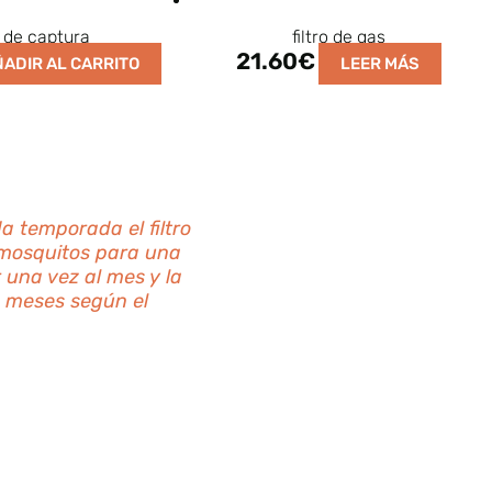
 de captura
filtro de gas
21.60
€
ÑADIR AL CARRITO
LEER MÁS
 temporada el filtro
 mosquitos para una
 una vez al mes y la
2 meses según el