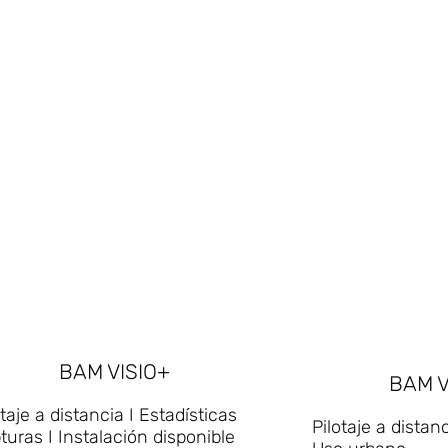
BAM VISIO+
BAM 
otaje a distancia I Estadísticas
Pilotaje a distan
turas I Instalación disponible