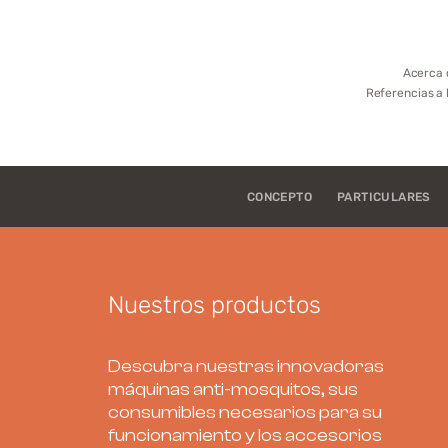
Acerca 
Referencias a 
CONCEPTO
PARTICULARES
Nuestros productos
Descubra nuestras innovadoras
máquinas anti-mosquitos, sus
consumibles necesarios para su
funcionamiento y los accesorios