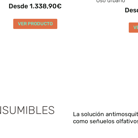
Uso urbano
Desde 1.338,90€
Des
VER PRODUCTO
V
NSUMIBLES
La solución antimosqui
como señuelos olfativos