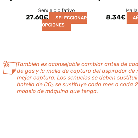
Señuelo olfativo
Malla
27.60
€
8.34
€
SELECCIONAR
A
OPCIONES
También es aconsejable cambiar antes de cada
de gas y la malla de captura del aspirador de
mejor captura. Los señuelos se deben sustituir
botella de CO₂ se sustituye cada mes o cada 
modelo de máquina que tenga.