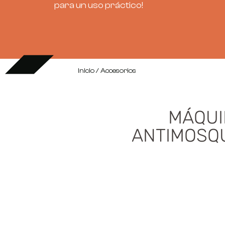
para un uso práctico!
Inicio
/ Accesorios
MÁQUI
ANTIMOSQ